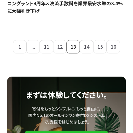
コングラント4周年＆決済手数料を業界最安水準の3.4％
に大幅引き下げ
1
...
11
12
13
14
15
16
まずは体験してください。
寄付をもっとシンプルに、もっと自由に。
国内No.1のオールインワン寄付DXシステム
で、
支援をはじめましょう。