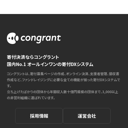
寄付決済ならコングラント
国内No.1 オールインワンの寄付DXシステム
コングラントは、寄付募集ページの作成、オンライン決済、支援者管理、領収書
作成など、ファンドレイジングに必要な全ての機能が揃った寄付DXシステムで
す。
立ち上げたばかりの団体から年間収入数十億円規模の団体まで、3,000以上
の非営利組織に選ばれています。
採用情報
運営会社