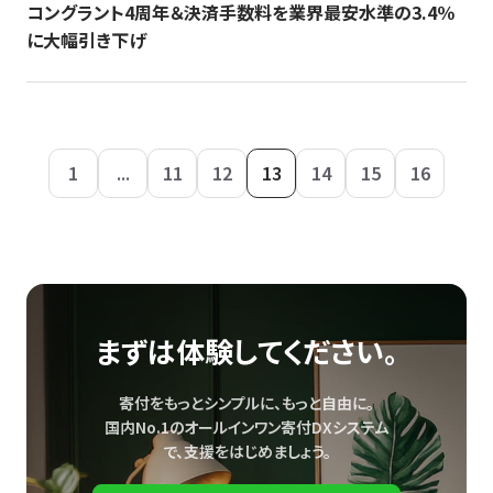
コングラント4周年＆決済手数料を業界最安水準の3.4％
に大幅引き下げ
1
...
11
12
13
14
15
16
まずは体験してください。
寄付をもっとシンプルに、もっと自由に。
国内No.1のオールインワン寄付DXシステム
で、
支援をはじめましょう。