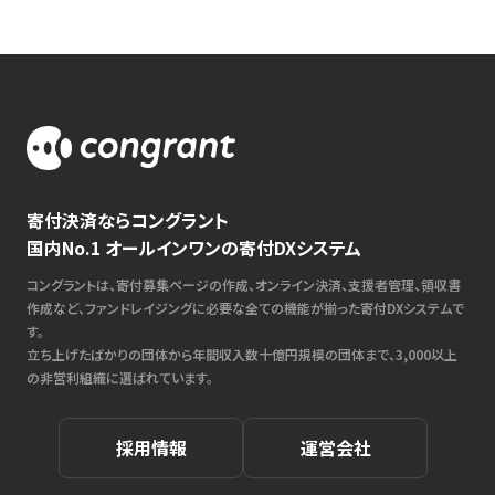
寄付決済ならコングラント
国内No.1 オールインワンの寄付DXシステム
コングラントは、寄付募集ページの作成、オンライン決済、支援者管理、領収書
作成など、ファンドレイジングに必要な全ての機能が揃った寄付DXシステムで
す。
立ち上げたばかりの団体から年間収入数十億円規模の団体まで、3,000以上
の非営利組織に選ばれています。
採用情報
運営会社