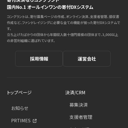
国内No.1 オールインワンの寄付DXシステム
コングラントは、寄付募集ページの作成、オンライン決済、支援者管理、領収書
作成など、ファンドレイジングに必要な全ての機能が揃った寄付DXシステムで
す。
立ち上げたばかりの団体から年間収入数十億円規模の団体まで、3,000以上
の非営利組織に選ばれています。
採用情報
運営会社
トップページ
決済/CRM
募集決済
お知らせ
支援者管理
PRTIMES