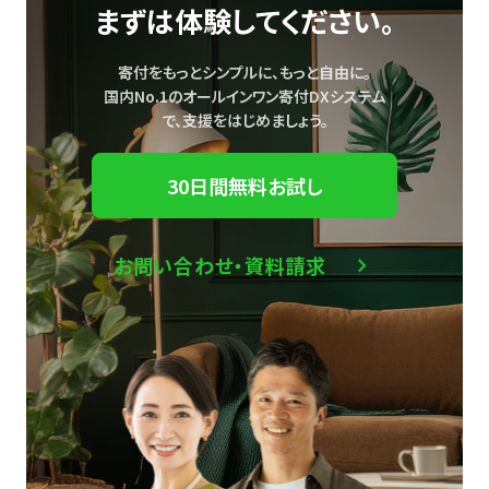
まずは体験してください。
寄付をもっとシンプルに、もっと自由に。
国内No.1のオールインワン寄付DXシステム
で、
支援をはじめましょう。
30日間無料お試し
お問い合わせ・資料請求