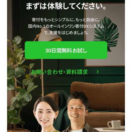
まずは体験してください。
寄付をもっとシンプルに、もっと自由に。
国内No.1のオールインワン寄付DXシステム
で、
支援をはじめましょう。
30日間無料お試し
お問い合わせ・資料請求