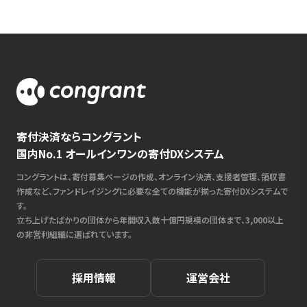
寄付決済ならコングラント
国内No.1 オールインワンの寄付DXシステム
コングラントは、寄付募集ページの作成、オンライン決済、支援者管理、領収書
作成など、ファンドレイジングに必要な全ての機能が揃った寄付DXシステムで
す。
立ち上げたばかりの団体から年間収入数十億円規模の団体まで、3,000以上
の非営利組織に選ばれています。
採用情報
運営会社