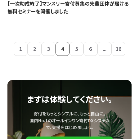
【一次助成終了】マンスリー寄付募集の先輩団体が届ける
無料セミナーを開催しました
1
2
3
4
5
6
...
16
まずは体験してください。
寄付をもっとシンプルに、もっと自由に。
国内No.1のオールインワン寄付DXシステム
で、
支援をはじめましょう。