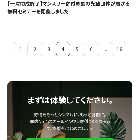
【一次助成終了】マンスリー寄付募集の先輩団体が届ける
無料セミナーを開催しました
1
2
3
4
5
6
...
16
まずは体験してください。
寄付をもっとシンプルに、もっと自由に。
国内No.1のオールインワン寄付DXシステム
で、
支援をはじめましょう。