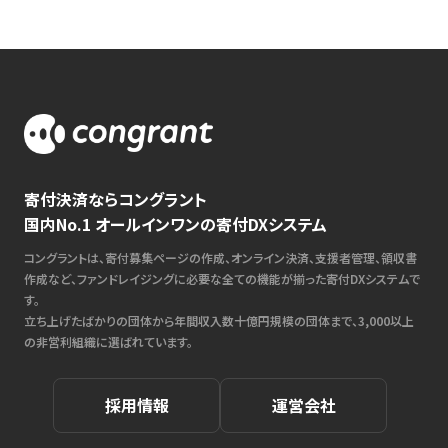
寄付決済ならコングラント
国内No.1 オールインワンの寄付DXシステム
コングラントは、寄付募集ページの作成、オンライン決済、支援者管理、領収書
作成など、ファンドレイジングに必要な全ての機能が揃った寄付DXシステムで
す。
立ち上げたばかりの団体から年間収入数十億円規模の団体まで、3,000以上
の非営利組織に選ばれています。
採用情報
運営会社