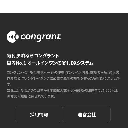
寄付決済ならコングラント
国内No.1 オールインワンの寄付DXシステム
コングラントは、寄付募集ページの作成、オンライン決済、支援者管理、領収書
作成など、ファンドレイジングに必要な全ての機能が揃った寄付DXシステムで
す。
立ち上げたばかりの団体から年間収入数十億円規模の団体まで、3,000以上
の非営利組織に選ばれています。
採用情報
運営会社