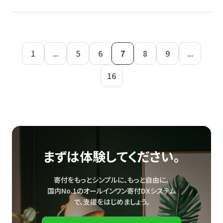
1
...
5
6
7
8
9
...
16
まずは体験してください。
寄付をもっとシンプルに、もっと自由に。
国内No.1のオールインワン寄付DXシステム
で、
支援をはじめましょう。