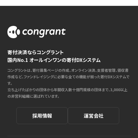
寄付決済ならコングラント
国内No.1 オールインワンの寄付DXシステム
コングラントは、寄付募集ページの作成、オンライン決済、支援者管理、領収書
作成など、ファンドレイジングに必要な全ての機能が揃った寄付DXシステムで
す。
立ち上げたばかりの団体から年間収入数十億円規模の団体まで、3,000以上
の非営利組織に選ばれています。
採用情報
運営会社