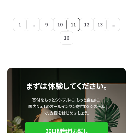
1
...
9
10
11
12
13
...
16
まずは体験してください。
寄付をもっとシンプルに、もっと自由に。
国内No.1のオールインワン寄付DXシステム
で、
支援をはじめましょう。
30日間無料お試し