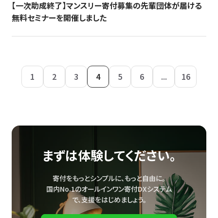
【一次助成終了】マンスリー寄付募集の先輩団体が届ける
無料セミナーを開催しました
1
2
3
4
5
6
...
16
まずは体験してください。
寄付をもっとシンプルに、もっと自由に。
国内No.1のオールインワン寄付DXシステム
で、
支援をはじめましょう。