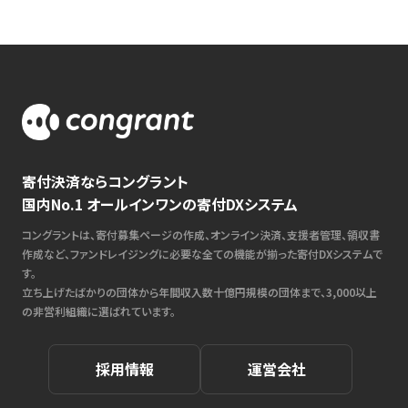
寄付決済ならコングラント
国内No.1 オールインワンの寄付DXシステム
コングラントは、寄付募集ページの作成、オンライン決済、支援者管理、領収書
作成など、ファンドレイジングに必要な全ての機能が揃った寄付DXシステムで
す。
立ち上げたばかりの団体から年間収入数十億円規模の団体まで、3,000以上
の非営利組織に選ばれています。
採用情報
運営会社