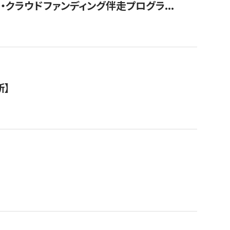
クラウドファンディング伴走プログラ...
新】