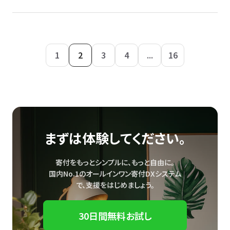
1
2
3
4
...
16
まずは体験してください。
寄付をもっとシンプルに、もっと自由に。
国内No.1のオールインワン寄付DXシステム
で、
支援をはじめましょう。
30日間無料お試し