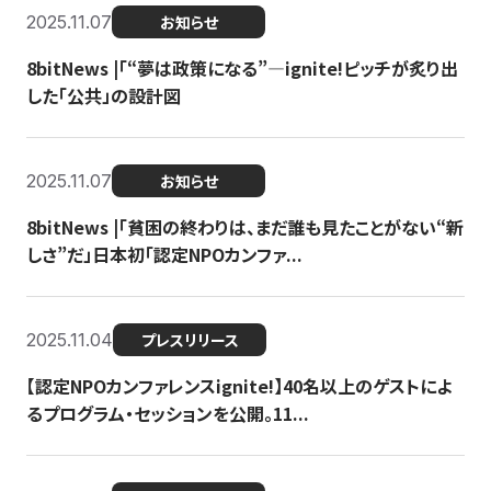
2025.11.07
お知らせ
8bitNews |「“夢は政策になる”—ignite!ピッチが炙り出
した「公共」の設計図
2025.11.07
お知らせ
8bitNews |「貧困の終わりは、まだ誰も見たことがない“新
しさ”だ」日本初「認定NPOカンファ...
2025.11.04
プレスリリース
【認定NPOカンファレンスignite!】40名以上のゲストによ
るプログラム・セッションを公開。11...