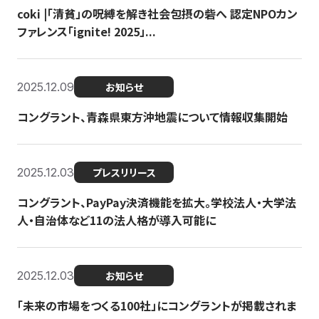
coki |「清貧」の呪縛を解き社会包摂の砦へ 認定NPOカン
ファレンス「ignite! 2025」...
2025.12.09
お知らせ
コングラント、青森県東方沖地震について情報収集開始
2025.12.03
プレスリリース
コングラント、PayPay決済機能を拡大。学校法人・大学法
人・自治体など11の法人格が導入可能に
2025.12.03
お知らせ
「未来の市場をつくる100社」にコングラントが掲載されま