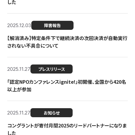
した
2025.12.03
障害報告
【解消済み】特定条件下で継続決済の次回決済が自動実行
されない不具合について
2025.11.27
プレスリリース
「認定NPOカンファレンスignite!」初開催、全国から420名
以上が参加
2025.11.27
お知らせ
コングラントが寄付月間2025のリードパートナーになりま
した