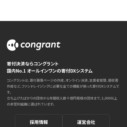
寄付決済ならコングラント
国内No.1 オールインワンの寄付DXシステム
コングラントは、寄付募集ページの作成、オンライン決済、支援者管理、領収書
作成など、ファンドレイジングに必要な全ての機能が揃った寄付DXシステムで
す。
立ち上げたばかりの団体から年間収入数十億円規模の団体まで、3,000以上
の非営利組織に選ばれています。
採用情報
運営会社