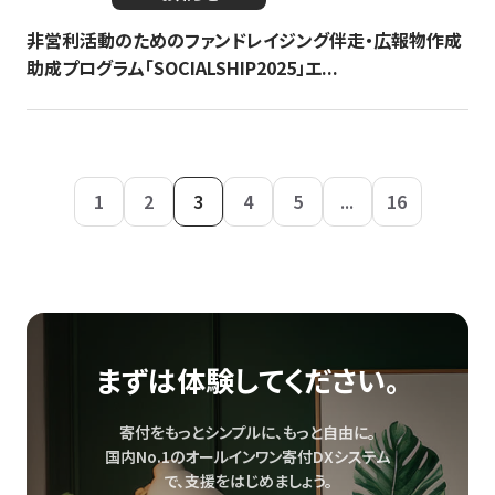
非営利活動のためのファンドレイジング伴走・広報物作成
助成プログラム「SOCIALSHIP2025」エ...
1
2
3
4
5
...
16
まずは体験してください。
寄付をもっとシンプルに、もっと自由に。
国内No.1のオールインワン寄付DXシステム
で、
支援をはじめましょう。