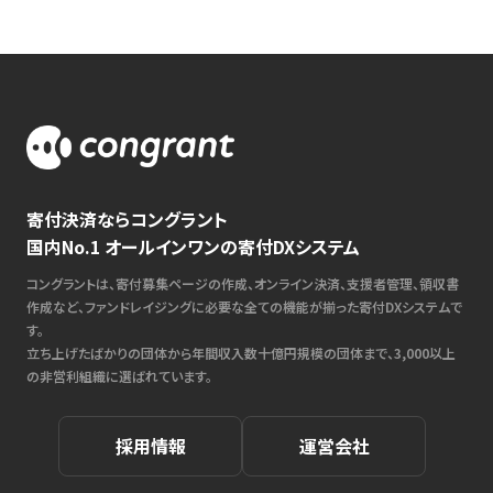
寄付決済ならコングラント
国内No.1 オールインワンの寄付DXシステム
コングラントは、寄付募集ページの作成、オンライン決済、支援者管理、領収書
作成など、ファンドレイジングに必要な全ての機能が揃った寄付DXシステムで
す。
立ち上げたばかりの団体から年間収入数十億円規模の団体まで、3,000以上
の非営利組織に選ばれています。
採用情報
運営会社