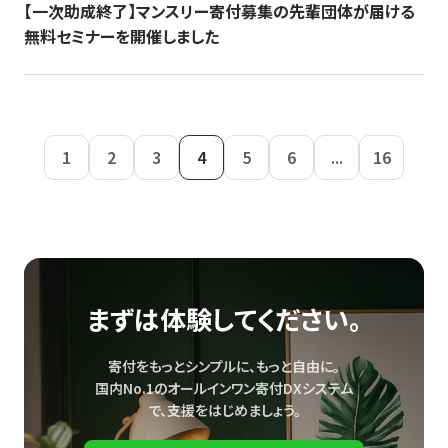
【一次助成終了】マンスリー寄付募集の先輩団体が届ける
無料セミナーを開催しました
1
2
3
4
5
6
...
16
まずは体験してください。
寄付をもっとシンプルに、もっと自由に。
国内No.1のオールインワン寄付DXシステム
で、
支援をはじめましょう。