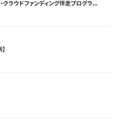
クラウドファンディング伴走プログラ...
新】