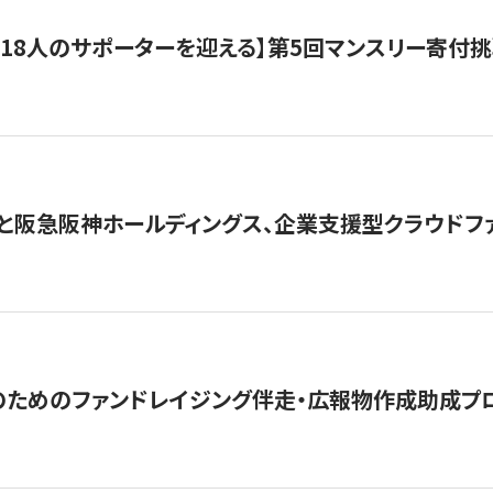
318人のサポーターを迎える】​​第5回マンスリー寄
と阪急阪神ホールディングス、企業支援型クラウドファン
めのファンドレイジング伴走・広報物作成助成プログラム「S