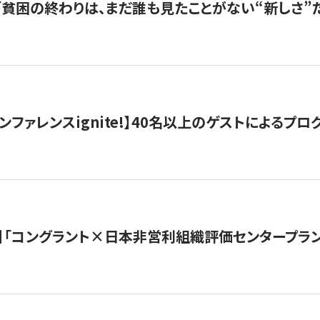
s |「貧困の終わりは、まだ誰も見たことがない“新しさ”だ
ンファレンスignite!】40名以上のゲストによるプログ
】「コングラント×日本非営利組織評価センタープラ