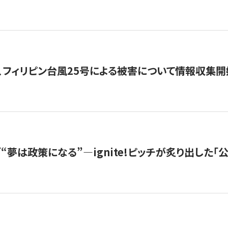
、フィリピン台風25号による被害について情報収集開
s |「“夢は政策になる”—ignite!ピッチが炙り出した