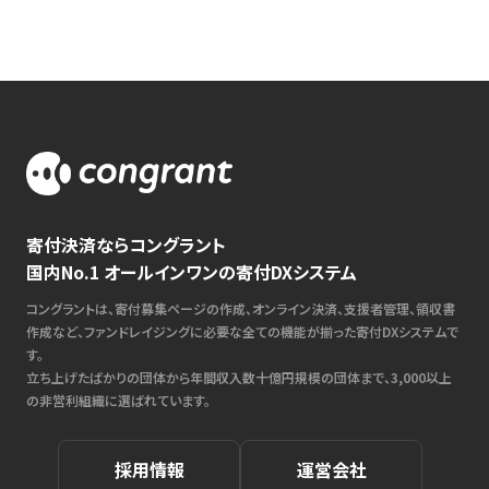
寄付決済ならコングラント
国内No.1 オールインワンの寄付DXシステム
コングラントは、寄付募集ページの作成、オンライン決済、支援者管理、領収書
作成など、ファンドレイジングに必要な全ての機能が揃った寄付DXシステムで
す。
立ち上げたばかりの団体から年間収入数十億円規模の団体まで、3,000以上
の非営利組織に選ばれています。
採用情報
運営会社