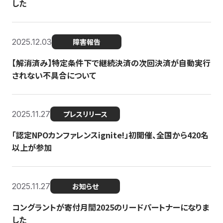
した
2025.12.03
障害報告
【解消済み】特定条件下で継続決済の次回決済が自動実行
されない不具合について
2025.11.27
プレスリリース
「認定NPOカンファレンスignite!」初開催、全国から420名
以上が参加
2025.11.27
お知らせ
コングラントが寄付月間2025のリードパートナーになりま
した