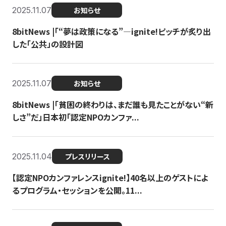
2025.11.07
お知らせ
8bitNews |「“夢は政策になる”—ignite!ピッチが炙り出
した「公共」の設計図
2025.11.07
お知らせ
8bitNews |「貧困の終わりは、まだ誰も見たことがない“新
しさ”だ」日本初「認定NPOカンファ...
2025.11.04
プレスリリース
【認定NPOカンファレンスignite!】40名以上のゲストによ
るプログラム・セッションを公開。11...