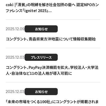
coki |「清貧」の呪縛を解き社会包摂の砦へ 認定NPOカン
ファレンス「ignite! 2025」...
2025.12.09
お知らせ
コングラント、青森県東方沖地震について情報収集開始
2025.12.03
プレスリリース
コングラント、PayPay決済機能を拡大。学校法人・大学法
人・自治体など11の法人格が導入可能に
2025.12.03
お知らせ
「未来の市場をつくる100社」にコングラントが掲載されま