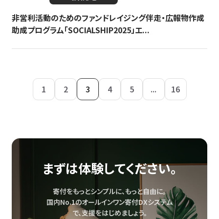
非営利活動のためのファンドレイジング伴走・広報物作成
助成プログラム「SOCIALSHIP2025」エ...
1
2
3
4
5
...
16
まずは体験してください。
寄付をもっとシンプルに、もっと自由に。
国内No.1のオールインワン寄付DXシステム
で、
支援をはじめましょう。