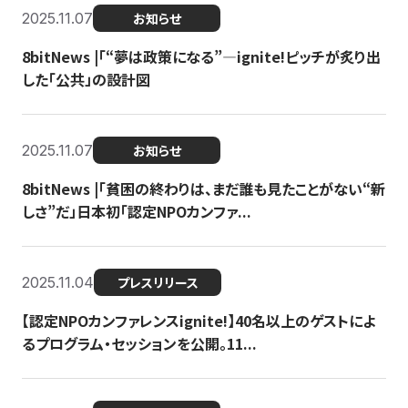
2025.11.07
お知らせ
8bitNews |「“夢は政策になる”—ignite!ピッチが炙り出
した「公共」の設計図
2025.11.07
お知らせ
8bitNews |「貧困の終わりは、まだ誰も見たことがない“新
しさ”だ」日本初「認定NPOカンファ...
2025.11.04
プレスリリース
【認定NPOカンファレンスignite!】40名以上のゲストによ
るプログラム・セッションを公開。11...