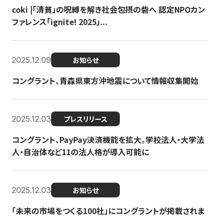
coki |「清貧」の呪縛を解き社会包摂の砦へ 認定NPOカン
ファレンス「ignite! 2025」...
2025.12.09
お知らせ
コングラント、青森県東方沖地震について情報収集開始
2025.12.03
プレスリリース
コングラント、PayPay決済機能を拡大。学校法人・大学法
人・自治体など11の法人格が導入可能に
2025.12.03
お知らせ
「未来の市場をつくる100社」にコングラントが掲載されま