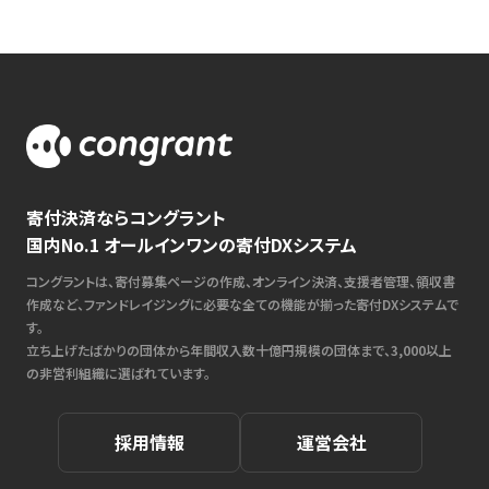
寄付決済ならコングラント
国内No.1 オールインワンの寄付DXシステム
コングラントは、寄付募集ページの作成、オンライン決済、支援者管理、領収書
作成など、ファンドレイジングに必要な全ての機能が揃った寄付DXシステムで
す。
立ち上げたばかりの団体から年間収入数十億円規模の団体まで、3,000以上
の非営利組織に選ばれています。
採用情報
運営会社