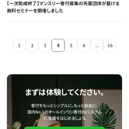
【一次助成終了】マンスリー寄付募集の先輩団体が届ける
無料セミナーを開催しました
1
2
3
4
5
6
...
16
まずは体験してください。
寄付をもっとシンプルに、もっと自由に。
国内No.1のオールインワン寄付DXシステム
で、
支援をはじめましょう。