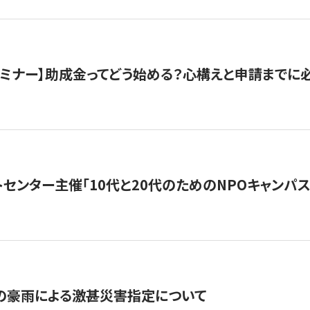
催セミナー】助成金ってどう始める？心構えと申請までに
トセンター主催「10代と20代のためのNPOキャンパ
の豪雨による激甚災害指定について