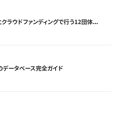
ラウドファンディングで行う12団体...
GOのデータベース完全ガイド
。