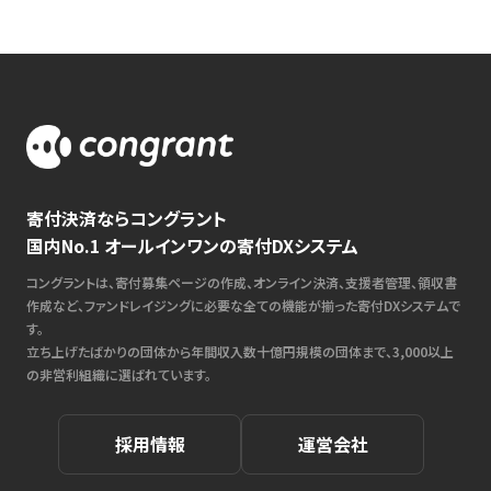
寄付決済ならコングラント
国内No.1 オールインワンの寄付DXシステム
コングラントは、寄付募集ページの作成、オンライン決済、支援者管理、領収書
作成など、ファンドレイジングに必要な全ての機能が揃った寄付DXシステムで
す。
立ち上げたばかりの団体から年間収入数十億円規模の団体まで、3,000以上
の非営利組織に選ばれています。
採用情報
運営会社