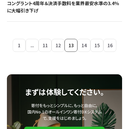
コングラント4周年＆決済手数料を業界最安水準の3.4％
に大幅引き下げ
1
...
11
12
13
14
15
16
まずは体験してください。
寄付をもっとシンプルに、もっと自由に。
国内No.1のオールインワン寄付DXシステム
で、
支援をはじめましょう。