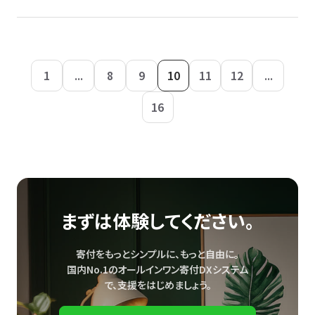
1
...
8
9
10
11
12
...
16
まずは体験してください。
寄付をもっとシンプルに、もっと自由に。
国内No.1のオールインワン寄付DXシステム
で、
支援をはじめましょう。