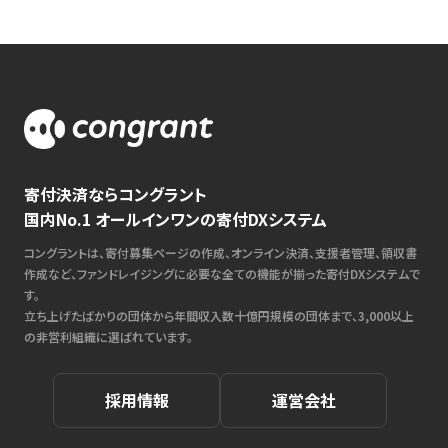
寄付決済ならコングラント
国内No.1 オールインワンの寄付DXシステム
コングラントは、寄付募集ページの作成、オンライン決済、支援者管理、領収書
作成など、ファンドレイジングに必要な全ての機能が揃った寄付DXシステムで
す。
立ち上げたばかりの団体から年間収入数十億円規模の団体まで、3,000以上
の非営利組織に選ばれています。
採用情報
運営会社