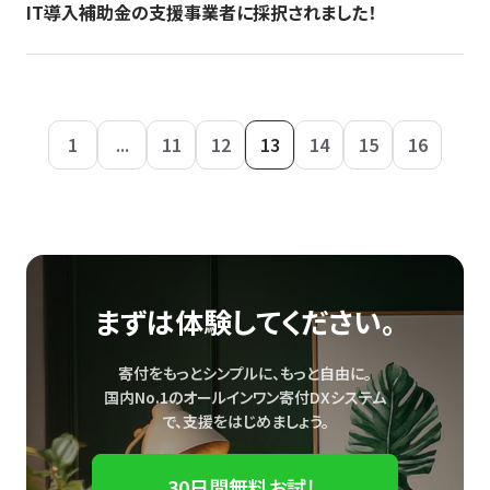
IT導入補助金の支援事業者に採択されました！
1
...
11
12
13
14
15
16
まずは体験してください。
寄付をもっとシンプルに、もっと自由に。
国内No.1のオールインワン寄付DXシステム
で、
支援をはじめましょう。
30日間無料お試し