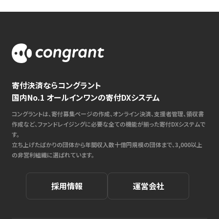
寄付決済ならコングラント
国内No.1 オールインワンの寄付DXシステム
コングラントは、寄付募集ページの作成、オンライン決済、支援者管理、領収書
作成など、ファンドレイジングに必要な全ての機能が揃った寄付DXシステムで
す。
立ち上げたばかりの団体から年間収入数十億円規模の団体まで、3,000以上
の非営利組織に選ばれています。
採用情報
運営会社