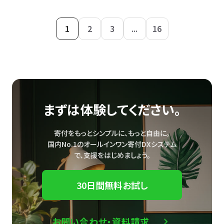
1
2
3
...
16
まずは体験してください。
寄付をもっとシンプルに、もっと自由に。
国内No.1のオールインワン寄付DXシステム
で、
支援をはじめましょう。
30日間無料お試し
お問い合わせ・資料請求