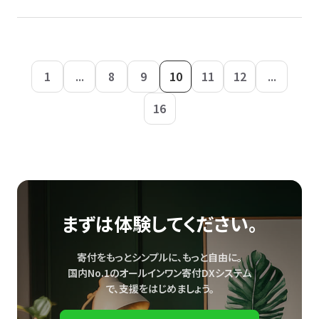
1
...
8
9
10
11
12
...
16
まずは体験してください。
寄付をもっとシンプルに、もっと自由に。
国内No.1のオールインワン寄付DXシステム
で、
支援をはじめましょう。