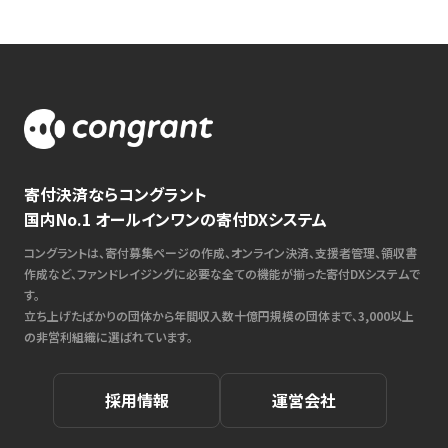
寄付決済ならコングラント
国内No.1 オールインワンの寄付DXシステム
コングラントは、寄付募集ページの作成、オンライン決済、支援者管理、領収書
作成など、ファンドレイジングに必要な全ての機能が揃った寄付DXシステムで
す。
立ち上げたばかりの団体から年間収入数十億円規模の団体まで、3,000以上
の非営利組織に選ばれています。
採用情報
運営会社