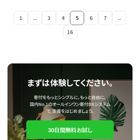
1
...
3
4
5
6
7
...
16
まずは体験してください。
寄付をもっとシンプルに、もっと自由に。
国内No.1のオールインワン寄付DXシステム
で、
支援をはじめましょう。
30日間無料お試し