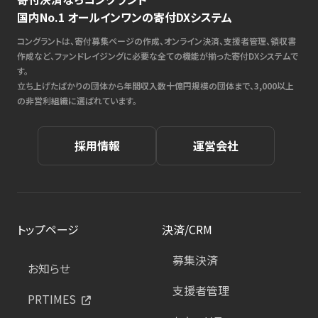
国内No.1 オールインワンの寄付DXシステム
コングラントは、寄付募集ページの作成、オンライン決済、支援者管理、領収書
作成など、ファンドレイジングに必要な全ての機能が揃った寄付DXシステムで
す。
立ち上げたばかりの団体から年間収入数十億円規模の団体まで、3,000以上
の非営利組織に選ばれています。
採用情報
運営会社
トップページ
決済/CRM
募集決済
お知らせ
支援者管理
PRTIMES