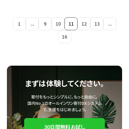
1
...
9
10
11
12
13
...
16
まずは体験してください。
寄付をもっとシンプルに、もっと自由に。
国内No.1のオールインワン寄付DXシステム
で、
支援をはじめましょう。
30日間無料お試し