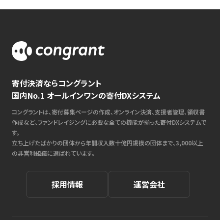
寄付決済ならコングラント
国内No.1 オールインワンの寄付DXシステム
コングラントは、寄付募集ページの作成、オンライン決済、支援者管理、領収書
作成など、ファンドレイジングに必要な全ての機能が揃った寄付DXシステムで
す。
立ち上げたばかりの団体から年間収入数十億円規模の団体まで、3,000以上
の非営利組織に選ばれています。
採用情報
運営会社