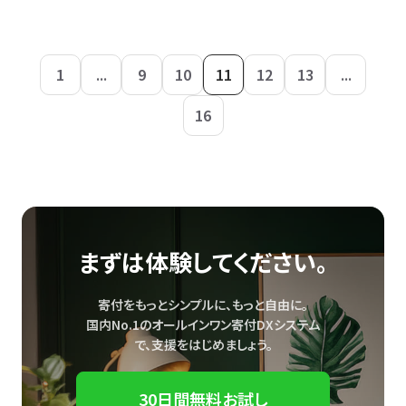
1
...
9
10
11
12
13
...
16
まずは体験してください。
寄付をもっとシンプルに、もっと自由に。
国内No.1のオールインワン寄付DXシステム
で、
支援をはじめましょう。
30日間無料お試し