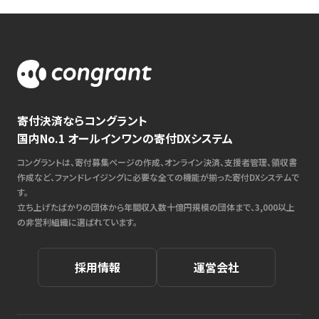
寄付決済ならコングラント
国内No.1 オールインワンの寄付DXシステム
コングラントは、寄付募集ページの作成、オンライン決済、支援者管理、領収書
作成など、ファンドレイジングに必要な全ての機能が揃った寄付DXシステムで
す。
立ち上げたばかりの団体から年間収入数十億円規模の団体まで、3,000以上
の非営利組織に選ばれています。
採用情報
運営会社