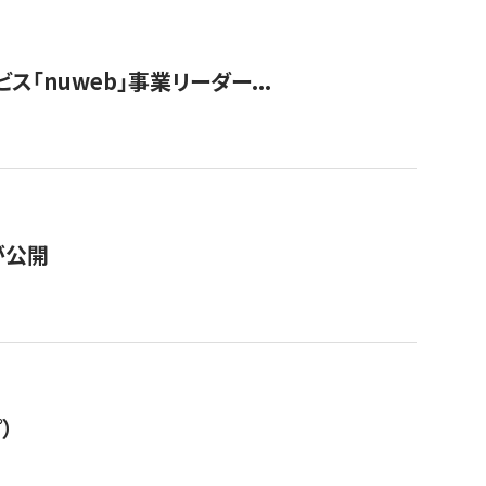
ス「nuweb」事業リーダー...
が公開
）