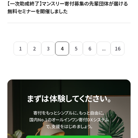
【一次助成終了】マンスリー寄付募集の先輩団体が届ける
無料セミナーを開催しました
1
2
3
4
5
6
...
16
まずは体験してください。
寄付をもっとシンプルに、もっと自由に。
国内No.1のオールインワン寄付DXシステム
で、
支援をはじめましょう。