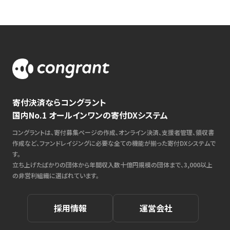
寄付決済ならコングラント
国内No.1 オールインワンの寄付DXシステム
コングラントは、寄付募集ページの作成、オンライン決済、支援者管理、領収書
作成など、ファンドレイジングに必要な全ての機能が揃った寄付DXシステムで
す。
立ち上げたばかりの団体から年間収入数十億円規模の団体まで、3,000以上
の非営利組織に選ばれています。
採用情報
運営会社