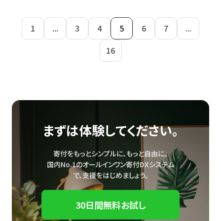
1
...
3
4
5
6
7
...
16
まずは体験してください。
寄付をもっとシンプルに、もっと自由に。
国内No.1のオールインワン寄付DXシステム
で、
支援をはじめましょう。
30日間無料お試し