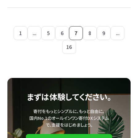
1
...
5
6
7
8
9
...
16
まずは体験してください。
寄付をもっとシンプルに、もっと自由に。
国内No.1のオールインワン寄付DXシステム
で、
支援をはじめましょう。