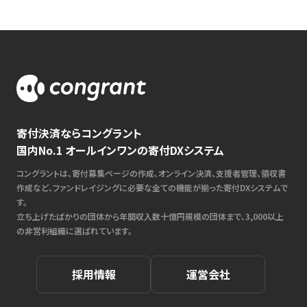
寄付決済ならコングラント
国内No.1 オールインワンの寄付DXシステム
コングラントは、寄付募集ページの作成、オンライン決済、支援者管理、領収書
作成など、ファンドレイジングに必要な全ての機能が揃った寄付DXシステムで
す。
立ち上げたばかりの団体から年間収入数十億円規模の団体まで、3,000以上
の非営利組織に選ばれています。
採用情報
運営会社