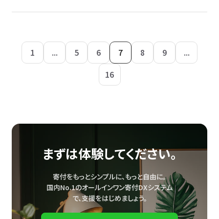
1
...
5
6
7
8
9
...
16
まずは体験してください。
寄付をもっとシンプルに、もっと自由に。
国内No.1のオールインワン寄付DXシステム
で、
支援をはじめましょう。