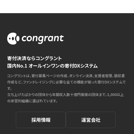
寄付決済ならコングラント
国内No.1 オールインワンの寄付DXシステム
コングラントは、寄付募集ページの作成、オンライン決済、支援者管理、領収書
作成など、ファンドレイジングに必要な全ての機能が揃った寄付DXシステムで
す。
立ち上げたばかりの団体から年間収入数十億円規模の団体まで、3,000以上
の非営利組織に選ばれています。
採用情報
運営会社