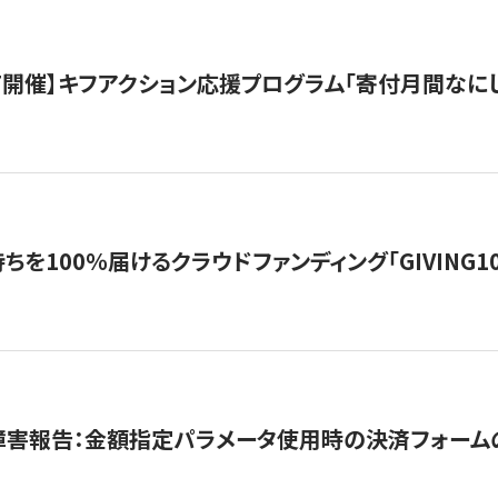
12/7開催】キフアクション応援プログラム「寄付月間なに
を100％届けるクラウドファンディング「GIVING100 b
障害報告：金額指定パラメータ使用時の決済フォーム