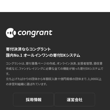
寄付決済ならコングラント
国内No.1 オールインワンの寄付DXシステム
コングラントは、寄付募集ページの作成、オンライン決済、支援者管理、領収書
作成など、ファンドレイジングに必要な全ての機能が揃った寄付DXシステムで
す。
立ち上げたばかりの団体から年間収入数十億円規模の団体まで、3,000以上
の非営利組織に選ばれています。
採用情報
運営会社