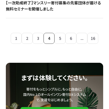
【一次助成終了】マンスリー寄付募集の先輩団体が届ける
無料セミナーを開催しました
1
2
3
4
5
6
...
16
まずは体験してください。
寄付をもっとシンプルに、もっと自由に。
国内No.1のオールインワン寄付DXシステム
で、
支援をはじめましょう。