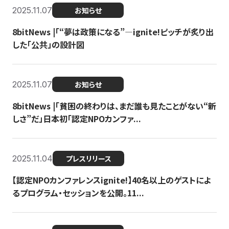
2025.11.07
お知らせ
8bitNews |「“夢は政策になる”—ignite!ピッチが炙り出
した「公共」の設計図
2025.11.07
お知らせ
8bitNews |「貧困の終わりは、まだ誰も見たことがない“新
しさ”だ」日本初「認定NPOカンファ...
2025.11.04
プレスリリース
【認定NPOカンファレンスignite!】40名以上のゲストによ
るプログラム・セッションを公開。11...