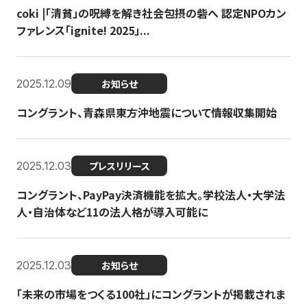
coki |「清貧」の呪縛を解き社会包摂の砦へ 認定NPOカン
ファレンス「ignite! 2025」...
2025.12.09
お知らせ
コングラント、青森県東方沖地震について情報収集開始
2025.12.03
プレスリリース
コングラント、PayPay決済機能を拡大。学校法人・大学法
人・自治体など11の法人格が導入可能に
2025.12.03
お知らせ
「未来の市場をつくる100社」にコングラントが掲載されま