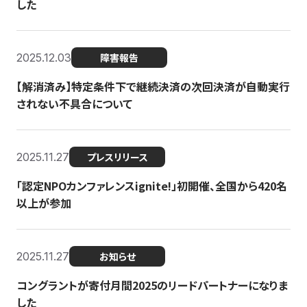
した
2025.12.03
障害報告
【解消済み】特定条件下で継続決済の次回決済が自動実行
されない不具合について
2025.11.27
プレスリリース
「認定NPOカンファレンスignite!」初開催、全国から420名
以上が参加
2025.11.27
お知らせ
コングラントが寄付月間2025のリードパートナーになりま
した