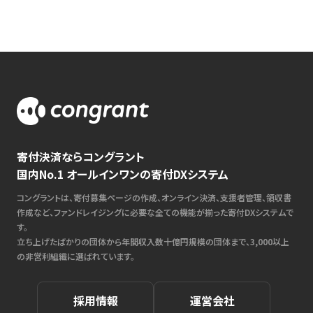
寄付決済ならコングラント
国内No.1 オールインワンの寄付DXシステム
コングラントは、寄付募集ページの作成、オンライン決済、支援者管理、領収書
作成など、ファンドレイジングに必要な全ての機能が揃った寄付DXシステムで
す。
立ち上げたばかりの団体から年間収入数十億円規模の団体まで、3,000以上
の非営利組織に選ばれています。
採用情報
運営会社