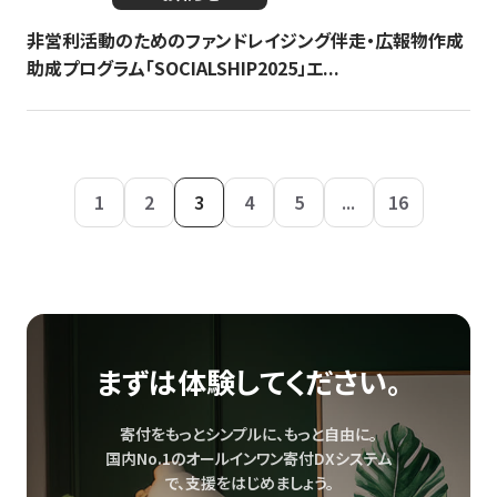
非営利活動のためのファンドレイジング伴走・広報物作成
助成プログラム「SOCIALSHIP2025」エ...
1
2
3
4
5
...
16
まずは体験してください。
寄付をもっとシンプルに、もっと自由に。
国内No.1のオールインワン寄付DXシステム
で、
支援をはじめましょう。