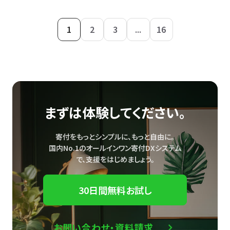
1
2
3
...
16
まずは体験してください。
寄付をもっとシンプルに、もっと自由に。
国内No.1のオールインワン寄付DXシステム
で、
支援をはじめましょう。
30日間無料お試し
お問い合わせ・資料請求