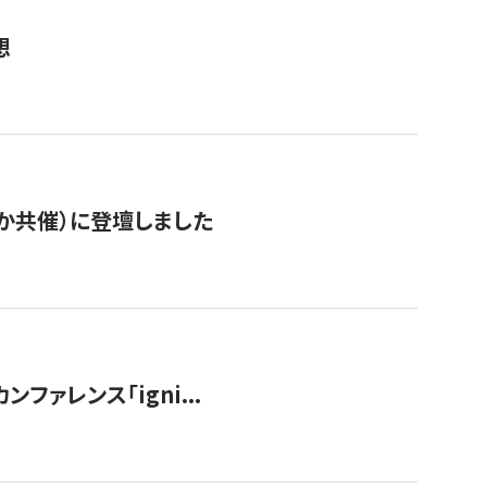
想
か共催）に登壇しました
ンファレンス「igni...