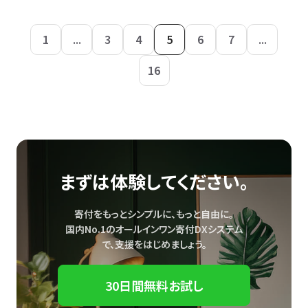
1
...
3
4
5
6
7
...
16
まずは体験してください。
寄付をもっとシンプルに、もっと自由に。
国内No.1のオールインワン寄付DXシステム
で、
支援をはじめましょう。
30日間無料お試し