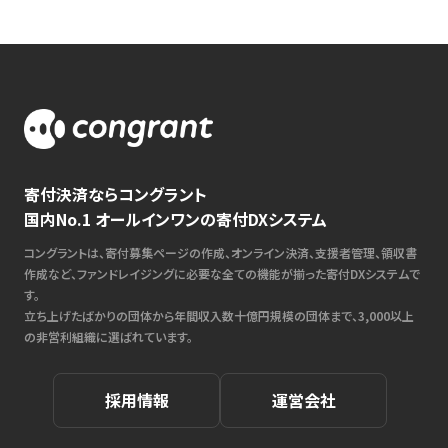
寄付決済ならコングラント
国内No.1 オールインワンの寄付DXシステム
コングラントは、寄付募集ページの作成、オンライン決済、支援者管理、領収書
作成など、ファンドレイジングに必要な全ての機能が揃った寄付DXシステムで
す。
立ち上げたばかりの団体から年間収入数十億円規模の団体まで、3,000以上
の非営利組織に選ばれています。
採用情報
運営会社