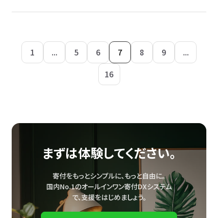
1
...
5
6
7
8
9
...
16
まずは体験してください。
寄付をもっとシンプルに、もっと自由に。
国内No.1のオールインワン寄付DXシステム
で、
支援をはじめましょう。