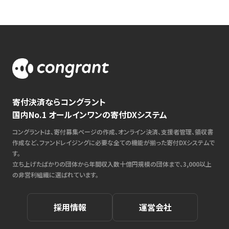
寄付決済ならコングラント
国内No.1 オールインワンの寄付DXシステム
コングラントは、寄付募集ページの作成、オンライン決済、支援者管理、領収書
作成など、ファンドレイジングに必要な全ての機能が揃った寄付DXシステムで
す。
立ち上げたばかりの団体から年間収入数十億円規模の団体まで、3,000以上
の非営利組織に選ばれています。
採用情報
運営会社