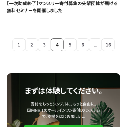
【一次助成終了】マンスリー寄付募集の先輩団体が届ける
無料セミナーを開催しました
1
2
3
4
5
6
...
16
まずは体験してください。
寄付をもっとシンプルに、もっと自由に。
国内No.1のオールインワン寄付DXシステム
で、
支援をはじめましょう。