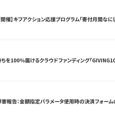
12/7開催】キフアクション応援プログラム「寄付月間なに
を100％届けるクラウドファンディング「GIVING100 b
障害報告：金額指定パラメータ使用時の決済フォーム