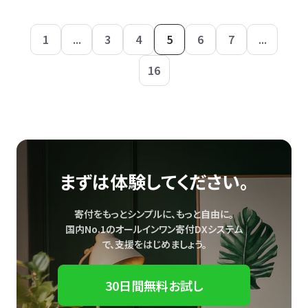
1
...
3
4
5
6
7
...
16
まずは体験してください。
寄付をもっとシンプルに、もっと自由に。
国内No.1のオールインワン寄付DXシステム
で、
支援をはじめましょう。
30日間無料お試し