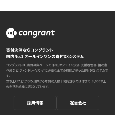
寄付決済ならコングラント
国内No.1 オールインワンの寄付DXシステム
コングラントは、寄付募集ページの作成、オンライン決済、支援者管理、領収書
作成など、ファンドレイジングに必要な全ての機能が揃った寄付DXシステムで
す。
立ち上げたばかりの団体から年間収入数十億円規模の団体まで、3,000以上
の非営利組織に選ばれています。
採用情報
運営会社