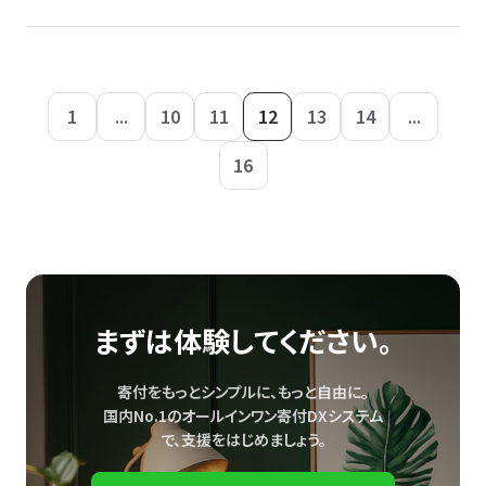
1
...
10
11
12
13
14
...
16
まずは体験してください。
寄付をもっとシンプルに、もっと自由に。
国内No.1のオールインワン寄付DXシステム
で、
支援をはじめましょう。