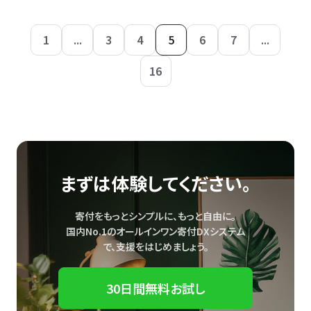
1
...
3
4
5
6
7
...
16
まずは体験してください。
寄付をもっとシンプルに、もっと自由に。
国内No.1のオールインワン寄付DXシステム
で、
支援をはじめましょう。
30日間無料お試し