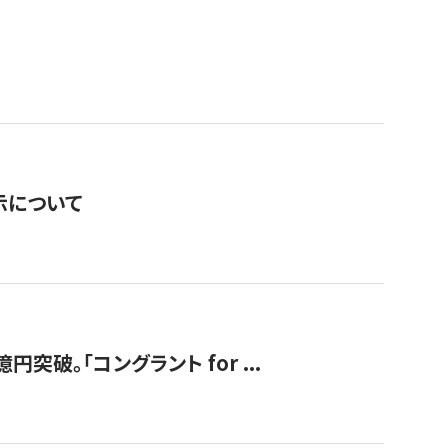
表示について
破。「コングラント for ...