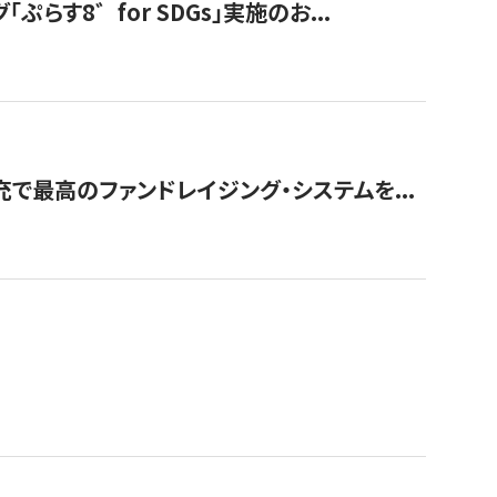
す8゛for SDGs」実施のお...
で最高のファンドレイジング・システムを...