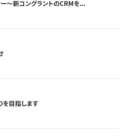
ナー〜新コングラントのCRMを...
せ
りを目指します