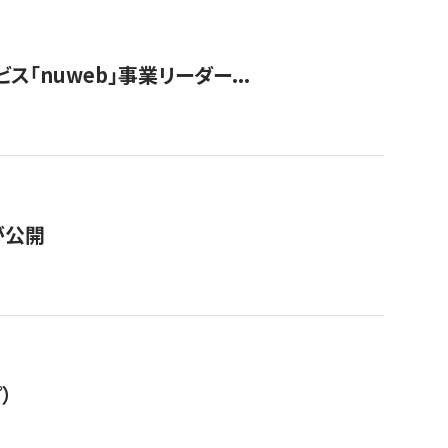
ス「nuweb」事業リーダー...
が公開
）