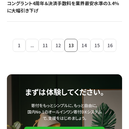
コングラント4周年＆決済手数料を業界最安水準の3.4％
に大幅引き下げ
1
...
11
12
13
14
15
16
まずは体験してください。
寄付をもっとシンプルに、もっと自由に。
国内No.1のオールインワン寄付DXシステム
で、
支援をはじめましょう。