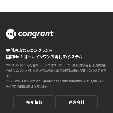
寄付決済ならコングラント
国内No.1 オールインワンの寄付DXシステム
コングラントは、寄付募集ページの作成、オンライン決済、支援者管理、領収書
作成など、ファンドレイジングに必要な全ての機能が揃った寄付DXシステムで
す。
立ち上げたばかりの団体から年間収入数十億円規模の団体まで、3,000以上
の非営利組織に選ばれています。
採用情報
運営会社