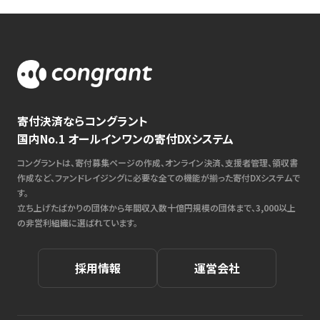
寄付決済ならコングラント
国内No.1 オールインワンの寄付DXシステム
コングラントは、寄付募集ページの作成、オンライン決済、支援者管理、領収書
作成など、ファンドレイジングに必要な全ての機能が揃った寄付DXシステムで
す。
立ち上げたばかりの団体から年間収入数十億円規模の団体まで、3,000以上
の非営利組織に選ばれています。
採用情報
運営会社