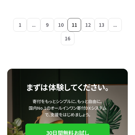
1
...
9
10
11
12
13
...
16
まずは体験してください。
寄付をもっとシンプルに、もっと自由に。
国内No.1のオールインワン寄付DXシステム
で、
支援をはじめましょう。
30日間無料お試し